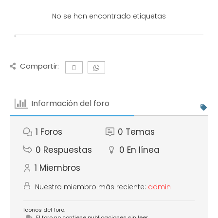
No se han encontrado etiquetas
Compartir:
Información del foro
1
Foros
0
Temas
0
Respuestas
0
En línea
1
Miembros
Nuestro miembro más reciente:
admin
Iconos del foro:
El foro no contiene publicaciones sin leer