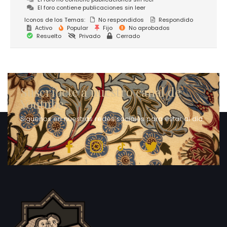
El foro contiene publicaciones sin leer
Iconos de los Temas:
No respondidos
Respondido
Activo
Popular
Fijo
No aprobados
Resuelto
Privado
Cerrado
Suscríbete a nuestro canal de
Youtube
Síguenos en nuestras redes sociales para estar al día.