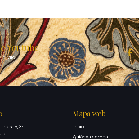
de Youtube
al día.
o
Mapa web
ntes 15, 3º
Inicio
uel
Quiénes somos