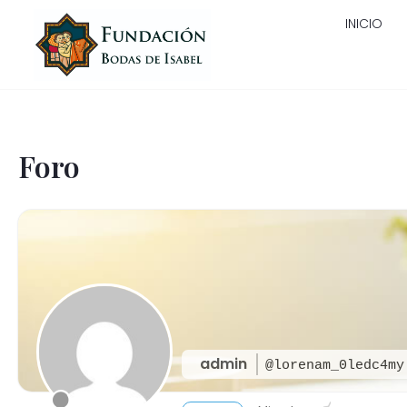
Ir
INICIO
al
contenido
Foro
admin
@lorenam_0ledc4my