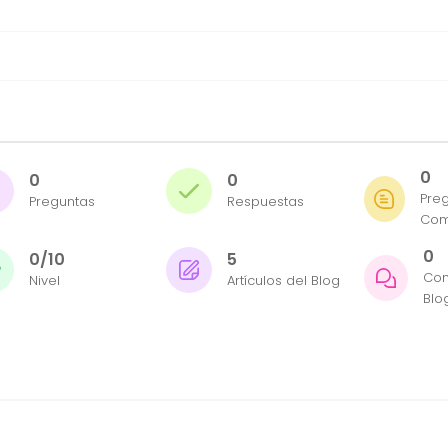
0
0
0
Pre
Preguntas
Respuestas
Com
0
0/10
5
Com
Nivel
Artículos del Blog
Blo