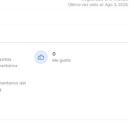
Última vez visto el: Ago 3, 2026
0
guntas
Me gusta
entarios
entarios del
g