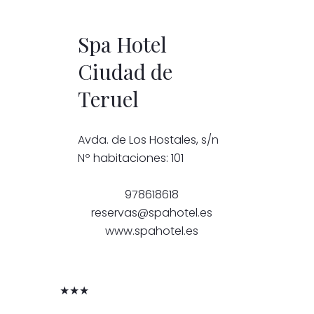
Spa Hotel
Ciudad de
Teruel
Avda. de Los Hostales, s/n
Nº habitaciones: 101
978618618
reservas@spahotel.es
www.spahotel.es
★★★