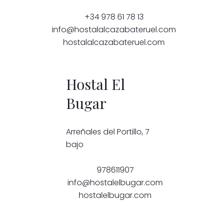
+34 978 61 78 13
info@hostalalcazabateruel.com
hostalalcazabateruel.com
Hostal El
Bugar
Arreñales del Portillo, 7
bajo
978611907
info@hostalelbugar.com
hostalelbugar.com