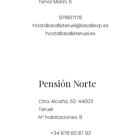
Tenor Marín, 6
978617178
hostallasalleteruel@lasallevp.es
hostallasalleteruel.es
Pensión Norte
Ctra. Alcañiz, 62. 44003
Teruel
Nº habitaciones: 8
+34 978 60 87 93